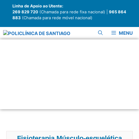
Linha de Apoio ao Utente:
269 829 720
(Chamada para rede fixa nacional) |
965 864
883
(Chamada para rede móvel nacional)
MENU
MEDICINA FÍSICA E
DE REABILITAÇÃO
- VALÊNCIAS
Fisioterapia Músculo-esquelética