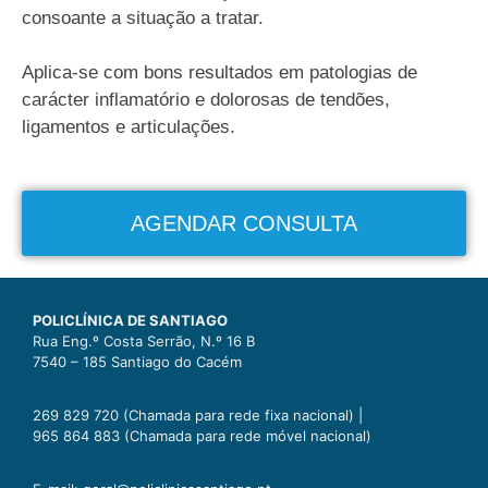
consoante a situação a tratar.
Aplica-se com bons resultados em patologias de
carácter inflamatório e dolorosas de tendões,
ligamentos e articulações.
AGENDAR CONSULTA
POLICLÍNICA DE SANTIAGO
Rua Eng.º Costa Serrão, N.º 16 B
7540 – 185 Santiago do Cacém
269 829 720 (Chamada para rede fixa nacional) |
965 864 883 (Chamada para rede móvel nacional)